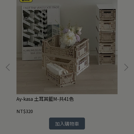
維緞
Ay-kasa 土耳其籃M-共41色
夏祭
NT$320
NT
加入購物車