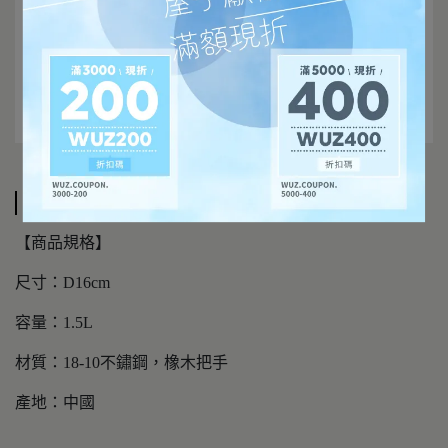
規格說明
【商品規格】
尺寸：D16cm
容量：1.5L
材質：18-10不鏽鋼，橡木把手
產地：中國