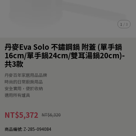
1
/
3
丹麥Eva Solo 不鏽鋼鍋 附蓋 (單手鍋
16cm/單手鍋24cm/雙耳湯鍋20cm)-
共3款
丹麥百年家居用品品牌
時尚的日常廚房用品
安全實用，便於收納
適用所有爐具
NT$5,372
NT$6,320
商品編號:
Z-285-094084