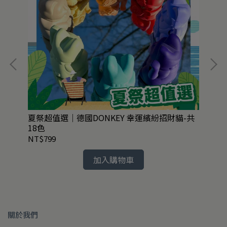
共4款
夏祭超值選｜德國DONKEY 幸運繽紛招財貓-共
日
18色
共1
NT$799
NT
加入購物車
關於我們