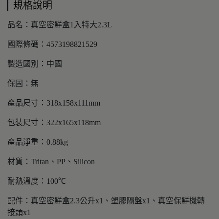
規格說明
品名：真空密鮮盒1入特大2.3L
國際條碼：4573198821529
製造國別：中國
保固：無
產品尺寸：318x158x111mm
包裝尺寸：322x165x118mm
產品淨重：0.88kg
材質：Tritan、PP、Silicon
耐熱溫度：100℃
配件：真空密鮮盒2.3公升x1、塑膠隔盤x1、真空保鮮機轉
接頭x1