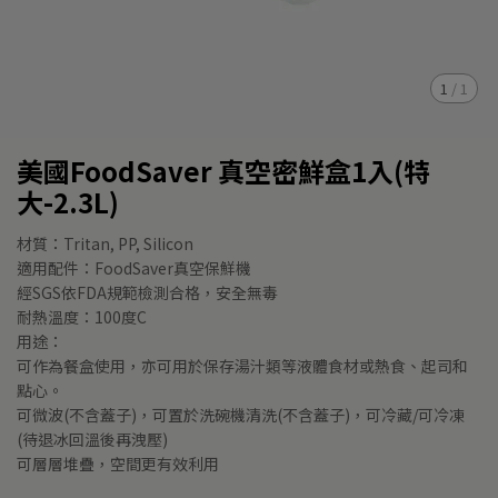
1
/
1
美國FoodSaver 真空密鮮盒1入(特
大-2.3L)
材質：Tritan, PP, Silicon
適用配件：FoodSaver真空保鮮機
經SGS依FDA規範檢測合格，安全無毒
耐熱溫度：100度C
用途：
可作為餐盒使用，亦可用於保存湯汁類等液體食材或熱食、起司和
點心。
可微波(不含蓋子)，可置於洗碗機清洗(不含蓋子)，可冷藏/可冷凍
(待退冰回溫後再洩壓)
可層層堆疊，空間更有效利用