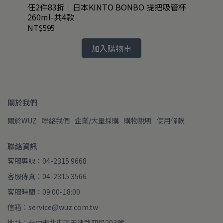
共4
任2件83折｜日本KINTO BONBO 提把吸管杯
任2
260ml-共4款
20
NT$595
NT
加入購物車
關於我們
關於WUZ
聯絡我們
企業/大量採購
購物說明
使用條款
聯絡資訊
客服專線：04-2315 9668
客服傳真：04-2315 3566
客服時間：09:00-18:00
信箱：service@wuz.com.tw
地址：台中市北屯區天津路四段203號