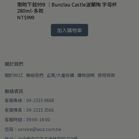
限時下殺999 ｜Bunzlau Castle波蘭陶 字母杯
絕
280ml-多款
50
NT$999
NT
加入購物車
關於我們
關於WUZ
聯絡我們
企業/大量採購
購物說明
使用條款
聯絡資訊
客服專線：04-2315 9668
客服傳真：04-2315 3566
客服時間：09:00-18:00
信箱：service@wuz.com.tw
地址：台中市北屯區天津路四段203號