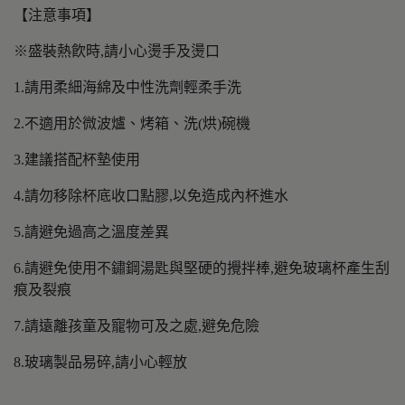
【注意事項】
※盛裝熱飮時,請小心燙手及燙口
1.請用柔細海綿及中性洗劑輕柔手洗
2.不適用於微波爐、烤箱、洗(烘)碗機
3.建議搭配杯墊使用
4.請勿移除杯底收口點膠,以免造成內杯進水
5.請避免過高之溫度差異
6.請避免使用不鏽鋼湯匙與堅硬的攪拌棒,避免玻璃杯產生刮
痕及裂痕
7.請遠離孩童及寵物可及之處,避免危險
8.玻璃製品易碎,請小心輕放