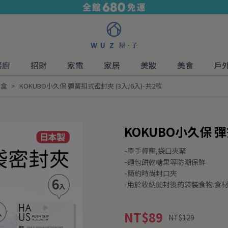
餐廚
招財
家電
家居
美妝
美食
戶
鮮盒
KOKUBO小久保 彈簧扣式密封夾 (3入/6入)-共2款
KOKUBO小久保 彈
-單手輕壓,袋口夾緊
-麵包餅乾糖果等防潮保鮮
-簡約時尚封口夾
-用於收納開封後的袋裝食物.食
NT$89
NT$129