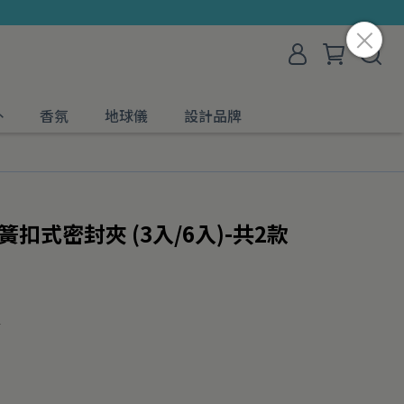
外
香氛
地球儀
設計品牌
簧扣式密封夾 (3入/6入)-共2款
材