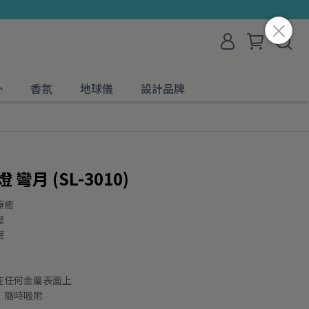
外
香氛
地球儀
設計品牌
彎月 (SL-3010)
療癒
壓
眠
在任何金屬表面上
，隨時吸附