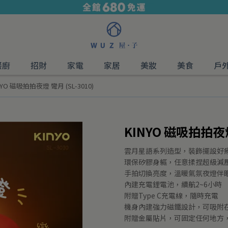
餐廚
招財
家電
家居
美妝
美食
戶
NYO 磁吸拍拍夜燈 彎月 (SL-3010)
KINYO 磁吸拍拍夜燈 
雲月星語系列造型，裝飾擺設好
環保矽膠身軀，任意揉捏超級減
手拍切換亮度，溫暖氣氛夜燈伴
內建充電鋰電池，續航2~6小時
附贈Type C充電線，隨時充電
機身內建強力磁鐵設計，可吸附
附贈金屬貼片，可固定任何地方