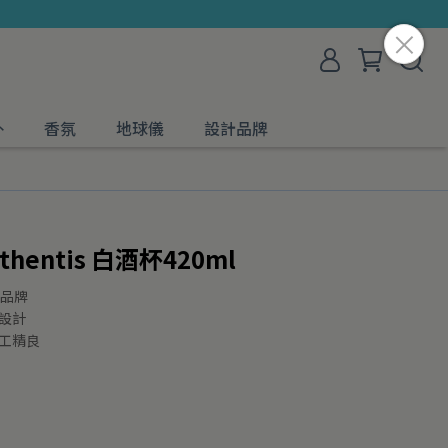
外
香氛
地球儀
設計品牌
uthentis 白酒杯420ml
具品牌
設計
工精良