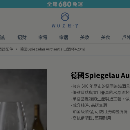
餐廚
招財
家電
家居
美妝
美食
戶
酒器配件
德國Spiegelau Authentis 白酒杯420ml
德國Spiegelau A
-擁有 500 年歷史的德國無鉛酒
-優雅質感與實用兼具的水晶酒杯
-承德國嚴謹的生產製造工藝，做
-成分純淨, 晶透無瑕
-鉑金級製程, 可使用洗碗機清洗
-高抗斷裂性, 堅硬耐用