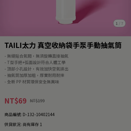
1
/
7
TAILI太力 真空收納袋手泵手動抽氣筒
- 無縫貼合氣閥，無須旋轉直接抽氣
- T型手把+弧面設計符合人體工學
- 頂部小孔設計，有效加快空氣排出
- 抽氣筒加厚加粗，厚實耐用耐摔
- 全新 PP 材質環保安全無異味
NT$69
NT$199
商品編號:
D-132-10402144
供貨狀況:
尚有庫存 1