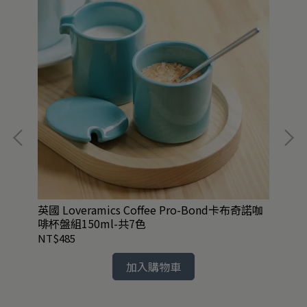
附湯
英國 Loveramics Coffee Pro-Bond卡布奇諾咖
任2
啡杯盤組150ml-共7色
舊
NT$485
NT
加入購物車