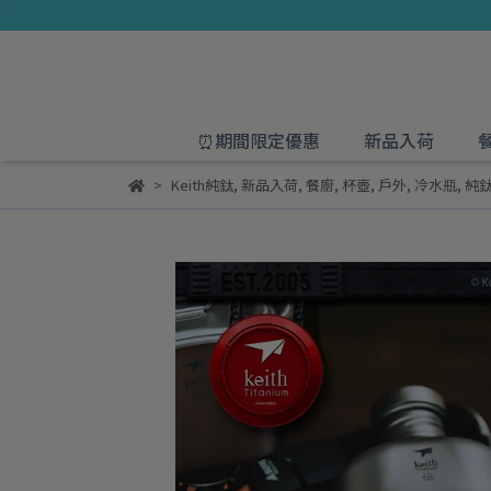
⏰期間限定優惠
新品入荷
Keith純鈦
,
新品入荷
,
餐廚
,
杯壺
,
戶外
,
冷水瓶
,
純鈦