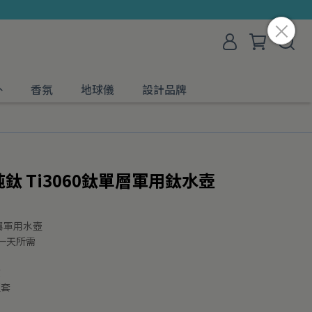
外
香氛
地球儀
設計品牌
純鈦 Ti3060鈦單層軍用鈦水壺
專屬軍用水壺
付一天所需
煮
壺套