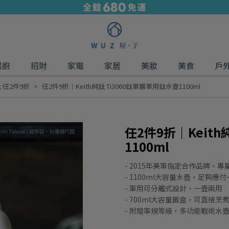
餐廚
招財
家電
家居
美妝
美食
戶
 任2件9折
任2件9折｜Keith純鈦 Ti3060鈦單層軍用鈦水壺1100ml
任2件9折｜Keith
1100ml
- 2015年美軍指定合作品牌，
- 1100ml大容量水壺，足夠應
- 軍用可分離式設計，一壺兩用
- 700ml大容量飯盒，可直接烹
- 附贈軍規等級，多功能戰術水