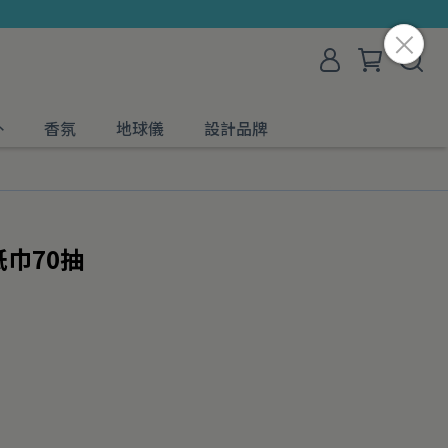
外
香氛
地球儀
設計品牌
紙巾70抽