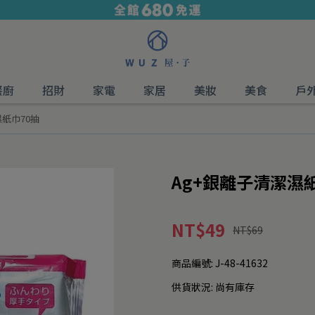
餐廚
招財
家電
家居
美妝
美食
戶
濕紙巾70抽
Ag+銀離子清潔濕
NT$49
NT$69
商品編號:
J-48-41632
供貨狀況:
尚有庫存