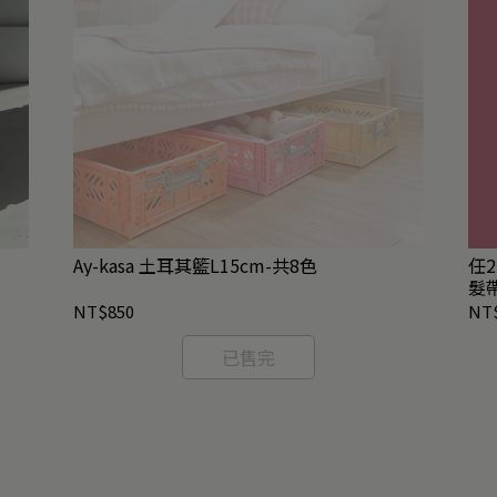
Ay-kasa 土耳其籃L15cm-共8色
任2
髮
NT$850
NT
已售完