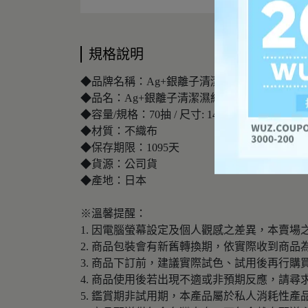
規格說明
◆品牌名稱：Ag+銀離子清潔濕紙巾70抽
◆品名：Ag+銀離子清潔濕紙巾70抽
◆容量/規格：70抽 / 尺寸: 14mmx 200mm
◆材質：不織布
◆保存期限：1095天
◆貨源：公司貨
◆產地：日本
※溫馨提醒：
1. 因電腦螢幕設定及個人觀感之差異，本賣
2. 商品包裝會有新舊轉換期，依實際收到商品
3. 商品下訂前，建議實際試色、試用後再行
4. 商品使用後若出現不適或非預期反應，請尋
5. 鑑賞期非試用期，本產品屬於私人消耗性