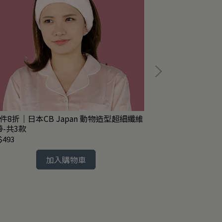
件8折｜日本CB Japan 動物造型超細纖維
任2件8折｜日本C
帶-共3款
髮帶-共2色
$493
NT$272
加入購物車