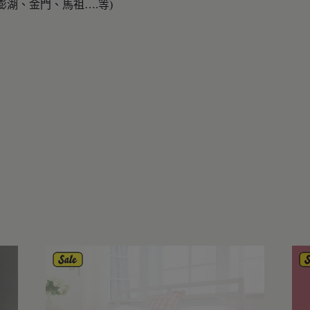
澎湖、金門、馬祖….等)
層