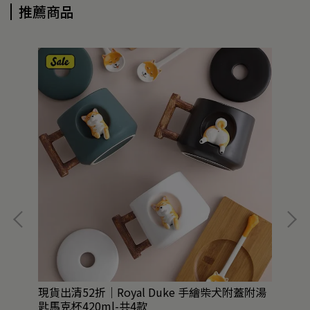
推薦商品
共8
現貨出清52折｜Royal Duke 手繪柴犬附蓋附湯
任
匙馬克杯420ml-共4款
籃M