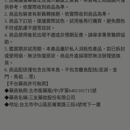
1. 因電腦螢幕設定及個人觀感之差異，本賣場之商品圖片僅
供參考，依實際收到商品為準。
2. 商品包裝會有新舊轉換期，依實際收到商品為準。
3. 商品下訂前，建議實際試色、試用後再行購買，避免顏色
不符或肌膚不適等症狀。
4. 商品使用後若出現不適或非預期反應，請尋求專業醫師協
助。
5. 鑑賞期非試用期，本產品屬於私人消耗性產品，如已拆封
或使用過、無法恢復原狀、商品外盒損壞恕無法辦理退換
貨。
6. 商品配送僅包含台灣本島，不包含離島配送(澎湖、金
門、馬祖….等)
【平台藥商許可執照】
◆藥商執照:北市衛藥販(中)字第6401101715號
◆藥商名稱:三友藥妝股份有限公司
◆地址:台北市中山區民權東路三段4號地下一層