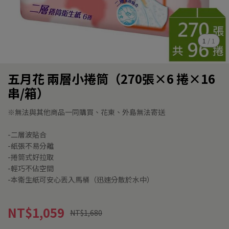
1
/
1
五月花 兩層小捲筒（270張×6 捲×16
串/箱）
※無法與其他商品一同購買、花東、外島無法寄送
-二層波貼合
-紙張不易分離
-捲筒式好拉取
-輕巧不佔空間
-本衛生紙可安心丟入馬桶（迅速分散於水中）
NT$1,059
NT$1,680