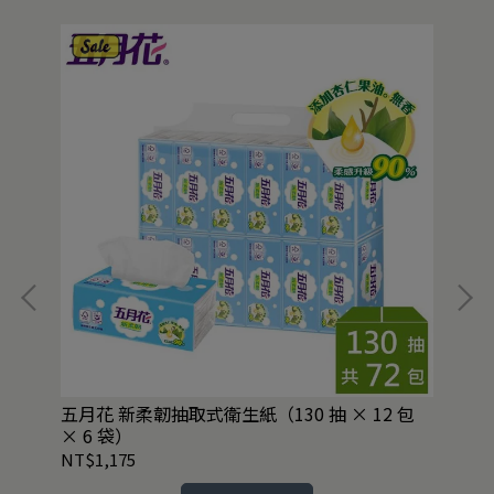
）
五月花 新柔韌抽取式衛生紙（130 抽 × 12 包
五月
× 6 袋）
箱
NT$1,175
NT