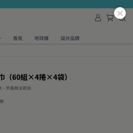
外
香氛
地球儀
設計品牌
巾（60組×4捲×4袋）
東、外島無法寄送
破