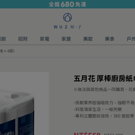
餐廚
招財
家電
家居
美妝
美食
戶
捲×4袋）
五月花 厚棒廚房紙
※無法與其他商品一同購買、花
-挑戰業界超強吸收力，強韌不易
-料理清潔生活，一紙完勝
-專利立體壓紋技術，360 度超導