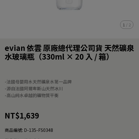
1
/
2
evian 依雲 原廠總代理公司貨 天然礦泉
水玻璃瓶（330ml × 20 入 / 箱）
-法國母嬰用水天然礦泉水第一品牌
-源自法國阿爾卑斯山天然冰川
-高山純水卓越的礦物質平衡
NT$1,639
商品編號:
D-135-FS0348