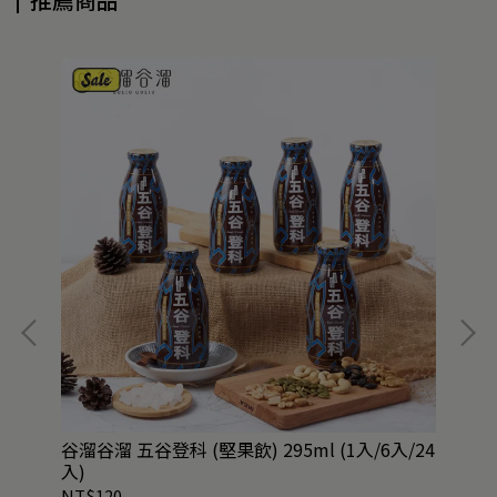
谷溜谷溜 五谷登科 (堅果飲) 295ml (1入/6入/24
谷溜
入)
NT$120
NT