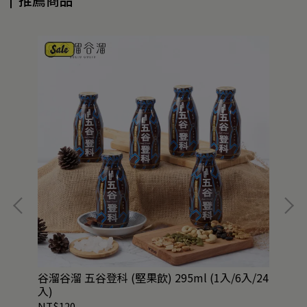
谷溜谷溜 五谷登科 (堅果飲) 295ml (1入/6入/24
谷溜
入)
NT$120
NT