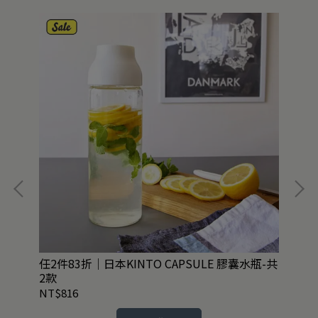
 運
任2件83折｜日本KINTO CAPSULE 膠囊水瓶-共
任2
2款
VI
NT$816
NT