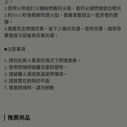
上。
2.使用火柴或打火機點燃錐的尖端，直到尖端燃燒發出橙光
3.約10-15秒後輕輕吹熄火焰，香錐會散發出一股芳香的煙
霧。
4.香錐完全燃燒完畢，留下少量的灰燼。使用完畢，請等待
薰香座冷卻後再丟棄灰燼。
■注意事項
1. 請勿在無人看管的情況下燃燒香錐。
2. 使用燃燒時遠離兒童和寵物。
3. 請遠離火源或高溫易燃場域。
4. 請放置在耐熱的平面
5. 香錐燃燒時，請勿移動
推薦商品