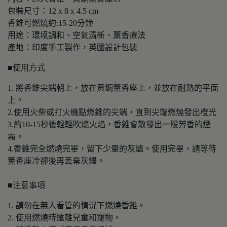
包裝尺寸：12 x 8 x 4.5 cm
香錐可燃燒約:15-20分鐘
用途：環境調和、空氣清新、薰香療法
產地：印度手工製作，英國設計包裝
■使用方式
1. 將香錐尖端朝上，放在黃銅薰香座上，並放在耐熱的平面
上。
2.使用火柴或打火機點燃錐的尖端，直到尖端燃燒發出橙光
3.約10-15秒後輕輕吹熄火焰，香錐會散發出一股芳香的煙
霧。
4.香錐完全燃燒完畢，留下少量的灰燼。使用完畢，請等待
薰香座冷卻後再丟棄灰燼。
■注意事項
1. 請勿在無人看管的情況下燃燒香錐。
2. 使用燃燒時遠離兒童和寵物。