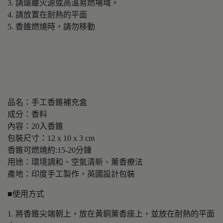
3. 請遠離火源或高溫易燃場域。
4. 請放置在耐熱的平面
5. 香錐燃燒時，請勿移動
品名：手工香錐補充盒
成分：香料
內容：20入香錐
包裝尺寸：12 x 10 x 3 cm
香錐可燃燒約:15-20分鐘
用途：環境調和、空氣清新、薰香療法
產地：印度手工製作，英國設計包裝
■使用方式
1. 將香錐尖端朝上，放在黃銅薰香座上，並放在耐熱的平面